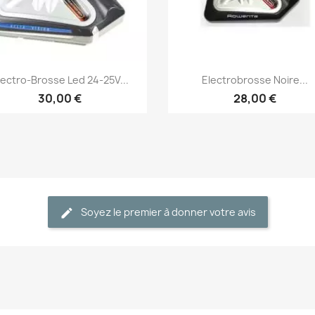
Aperçu rapide
Aperçu rapide


lectro-Brosse Led 24-25V...
Electrobrosse Noire...
30,00 €
28,00 €
Soyez le premier à donner votre avis