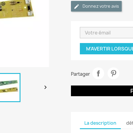
Donnez votre avis
M'AVERTIR LORSQU
Partager

La description
dét