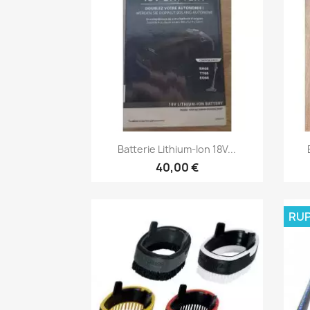
Aperçu rapide

Batterie Lithium-Ion 18V...
40,00 €
RUP