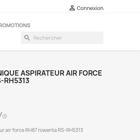

Connexion
ROMOTIONS
search
NIQUE ASPIRATEUR AIR FORCE
-RH5313
eur air force RH87 rowenta RS-RH5313