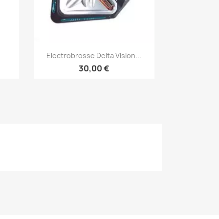
Aperçu rapide

Electrobrosse Delta Vision...
30,00 €