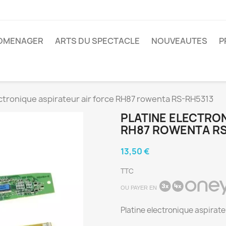
ROMENAGER
ARTS DU SPECTACLE
NOUVEAUTES
P
ectronique aspirateur air force RH87 rowenta RS-RH5313
PLATINE ELECTRO
RH87 ROWENTA RS
13,50 €
TTC
OU PAYER EN
Platine electronique aspirat