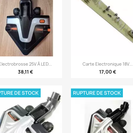
Aperçu rapide
Aperçu rapide


Electrobrosse 25V À LED...
Carte Electronique 18V...
38,11 €
17,00 €
TURE DE STOCK
RUPTURE DE STOCK