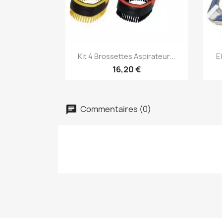
Aperçu rapide

Kit 4 Brossettes Aspirateur...
E
16,20 €
Commentaires (0)