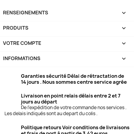
RENSEIGNEMENTS

PRODUITS

VOTRE COMPTE

INFORMATIONS
keyboard_arrow_down
Garanties sécurité Délai de rétractation de
14 jours . Nous sommes centre service agrée
Livraison en point relais délais entre 2 et 7
jours au départ
De l'expédition de votre commande nos services .
Les delais indiqués sont au depart du colis .
Politique retours Voir conditions de livraisons
et frais de port à partir de 3.42 euros