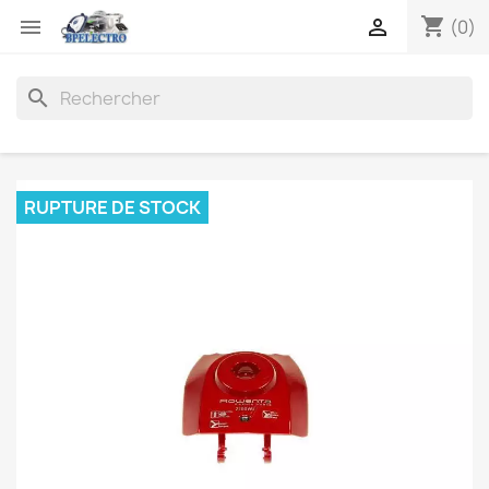
shopping_cart


(0)
search
RUPTURE DE STOCK