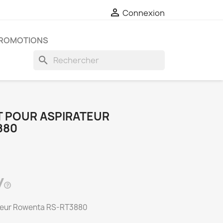

Connexion
ROMOTIONS
search
T POUR ASPIRATEUR
880
ateur Rowenta RS-RT3880