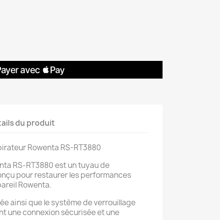
ails du produit
spirateur Rowenta RS-RT3880
enta RS‑RT3880 est un tuyau de
onçu pour restaurer les performances
pareil Rowenta.
ée ainsi que le système de verrouillage
nt une connexion sécurisée et une