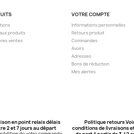
UITS
VOTRE COMPTE
tions
Informations personnelles
aux produits
Retours produit
ures ventes
Commandes
Avoirs
Adresses
Bons de réduction
Mes alertes
ison en point relais délais
Politique retours Voi
re 2 et 7 jours au départ
conditions de livraisons et
expédition de votre commande