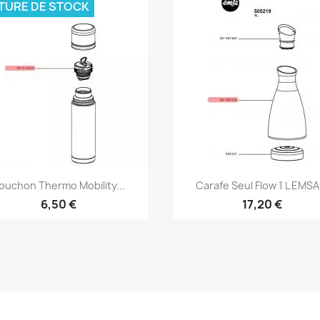
TURE DE STOCK
Aperçu rapide
Aperçu rapide


ouchon Thermo Mobility...
Carafe Seul Flow 1 L EMSA.
6,50 €
17,20 €