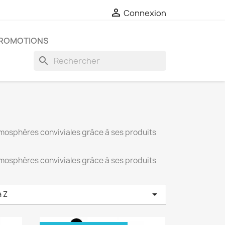

Connexion
ROMOTIONS
search
osphères conviviales grâce à ses produits
osphères conviviales grâce à ses produits

à Z