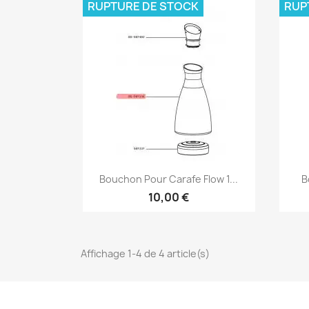
RUPTURE DE STOCK
RUP
Aperçu rapide

Bouchon Pour Carafe Flow 1...
B
10,00 €
Affichage 1-4 de 4 article(s)