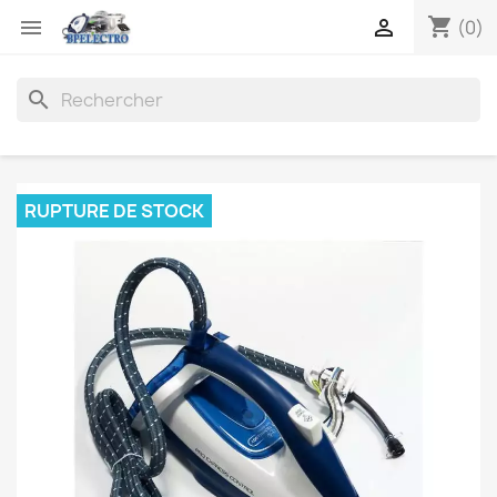
shopping_cart


(0)
search
RUPTURE DE STOCK