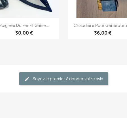
Aperçu rapide
Aperçu rapide


Poignée Du Fer Et Gaine...
Chaudière Pour Générateur
30,00 €
36,00 €
Soyez le premier à donner votre avis