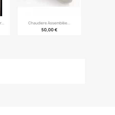
Aperçu rapide

...
Chaudiere Assemblée...
50,00 €