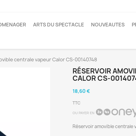
ROMENAGER
ARTS DU SPECTACLE
NOUVEAUTES
P
ovible centrale vapeur Calor CS-00140748
RÉSERVOIR AMOVI
CALOR CS-001407
18,60 €
TTC
OU PAYER EN
Réservoir amovible centrale