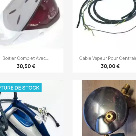
Aperçu rapide
Aperçu rapide


Boitier Complet Avec...
Cable Vapeur Pour Centrale
30,50 €
30,00 €
TURE DE STOCK