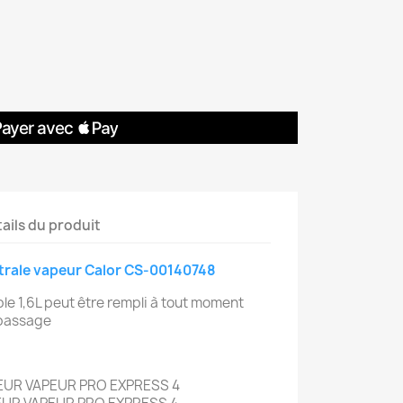
ails du produit
trale vapeur Calor CS-00140748
le 1,6L peut être rempli à tout moment
epassage
UR VAPEUR PRO EXPRESS 4