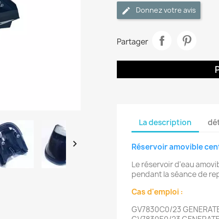
Donnez votre avis
Partager
La description
dét

Réservoir amovible cen
Le réservoir d'eau amovib
pendant la séance de r
Cas d'emploi :
GV7830C0/23 GENERATE