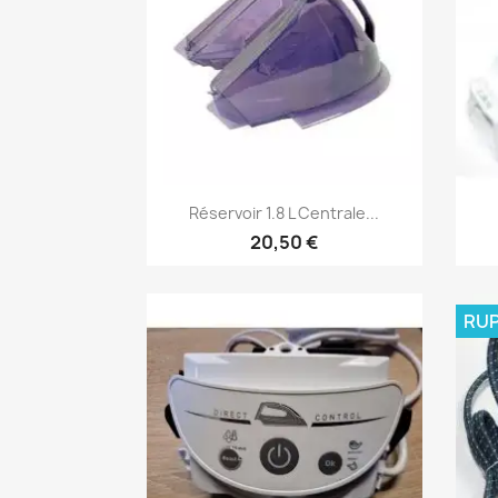
Aperçu rapide

Réservoir 1.8 L Centrale...
20,50 €
RUP