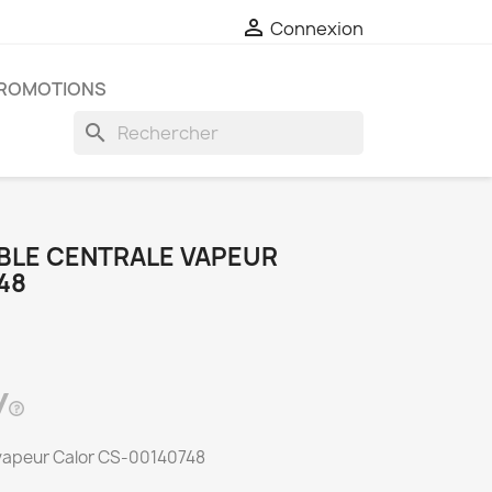

Connexion
ROMOTIONS
search
BLE CENTRALE VAPEUR
48
 vapeur Calor CS-00140748