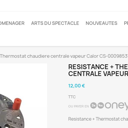
ROMENAGER
ARTS DU SPECTACLE
NOUVEAUTES
P
 Thermostat chaudiere centrale vapeur Calor CS-0009853
RESISTANCE + TH
CENTRALE VAPEUR
12,00 €
TTC
OU PAYER EN
Resistance + Thermostat ch