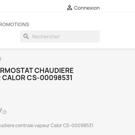

Connexion
ROMOTIONS
search
1
ERMOSTAT CHAUDIERE
 CALOR CS-00098531
audiere centrale vapeur Calor CS-00098531