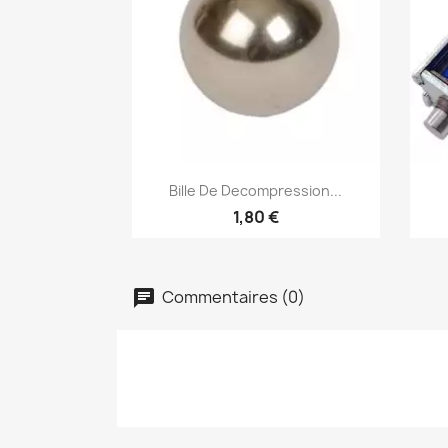
Aperçu rapide

Bille De Decompression...
1,80 €
Commentaires (0)