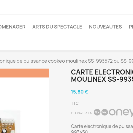
ROMENAGER
ARTS DU SPECTACLE
NOUVEAUTES
P
ronique de puissance cookeo moulinex SS-993572 ou SS-
CARTE ELECTRONI
MOULINEX SS-993
15,80 €
TTC
OU PAYER EN
Carte electronique de puiss
993450