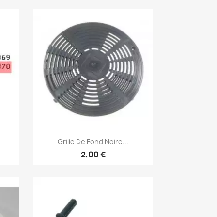
Aperçu rapide

Grille De Fond Noire...
2,00 €