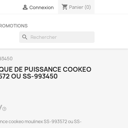
shopping_cart

Panier
(0)
Connexion
ROMOTIONS
search
993450
QUE DE PUISSANCE COOKEO
572 OU SS-993450
ance cookeo moulinex SS-993572 ou SS-