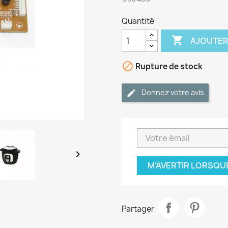
Quantité

AJOUTER

Rupture de stock
Donnez votre avis

M'AVERTIR LORSQU
Partager