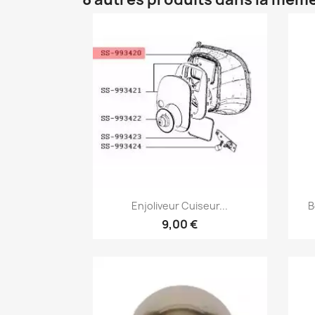
Aperçu rapide

Enjoliveur Cuiseur...
B
9,00 €