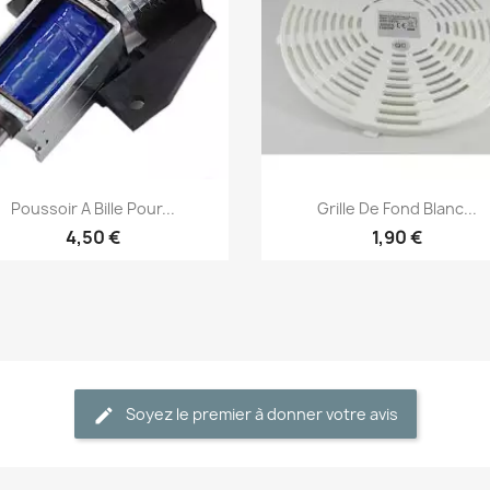
Aperçu rapide
Aperçu rapide


Poussoir A Bille Pour...
Grille De Fond Blanc...
4,50 €
1,90 €
Soyez le premier à donner votre avis