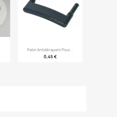
Aperçu rapide

Patin Antidérapant Pour...
0,45 €