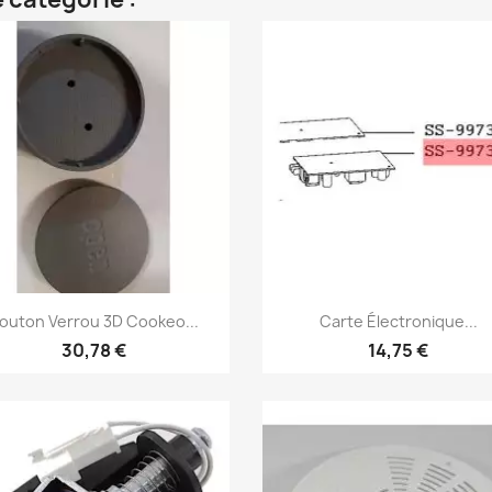
Aperçu rapide
Aperçu rapide


outon Verrou 3D Cookeo...
Carte Électronique...
30,78 €
14,75 €