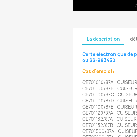
La description
dét
Carte electronique de
ou SS-993450
Cas d'emploi :
CE701010/87A CUISE
CE701100/87B CUISEU
CE701100/87C CUISEU
CE701100/87D CUISEU
CE701100/87E CUISEU
CE701120/87A CUISEU
CE701132/87A CUISEU
CE701132/87B CUISEU
CE701500/87A CUISEU