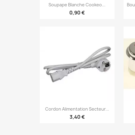
Aperçu rapide

Soupape Blanche Cookeo...
Bou
0,90 €
Aperçu rapide

Cordon Alimentation Secteur...
3,40 €