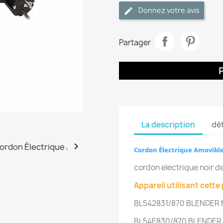
Donnez votre avis
Partager
La description
dét

Cordon Électrique Amovible
cordon electrique noir 
Appareil utilisant cette 
BL542831/870
BLENDER 
BL54E830/870
BLENDER 