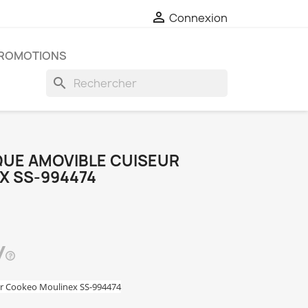

Connexion
ROMOTIONS
search
UE AMOVIBLE CUISEUR
X SS-994474
ur Cookeo Moulinex SS-994474