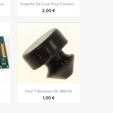
Aperçu rapide

r...
Poignée De Cuve Pour Cookeo...
2,00 €
Aperçu rapide

.
Pied *1 Moulinex SS-986159
1,00 €