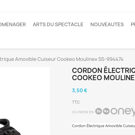
ROMENAGER
ARTS DU SPECTACLE
NOUVEAUTES
P
trique Amovible Cuiseur Cookeo Moulinex SS-994474
CORDON ÉLECTRIQ
COOKEO MOULINE
3,50 €
TTC
OU PAYER EN
Cordon Électrique Amovible Cuise