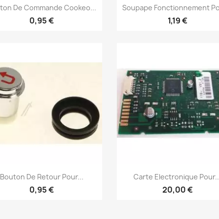
Aperçu rapide
Aperçu rapide


ton De Commande Cookeo...
Soupape Fonctionnement Pou
0,95 €
1,19 €
Aperçu rapide
Aperçu rapide


Bouton De Retour Pour...
Carte Electronique Pour..
0,95 €
20,00 €