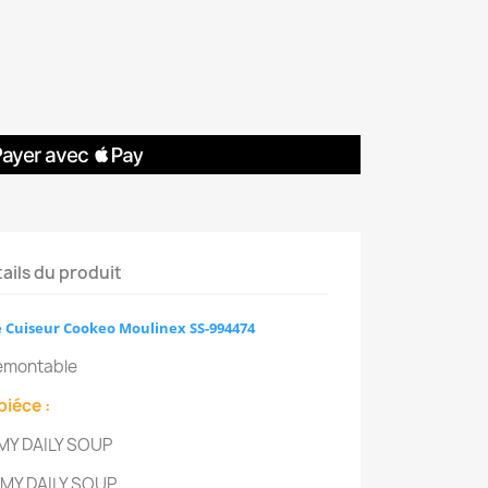
ails du produit
 Cuiseur Cookeo Moulinex SS-994474
demontable
piéce :
MY DAILY SOUP
MY DAILY SOUP