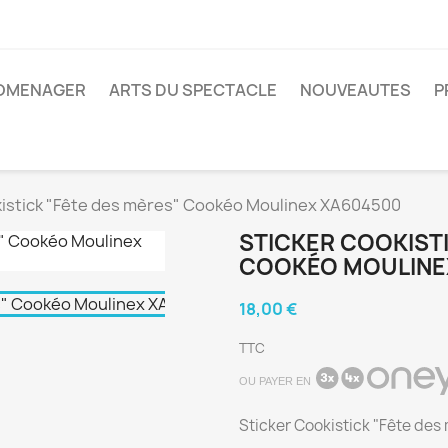
ROMENAGER
ARTS DU SPECTACLE
NOUVEAUTES
P
kistick "Fête des mères" Cookéo Moulinex XA604500
STICKER COOKISTI
COOKÉO MOULINE
18,00 €
TTC
OU PAYER EN
Sticker Cookistick "Fête de