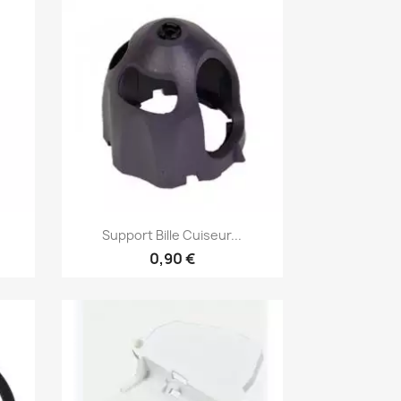
Aperçu rapide

Support Bille Cuiseur...
0,90 €