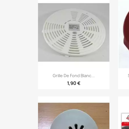
Aperçu rapide

Grille De Fond Blanc...
1,90 €