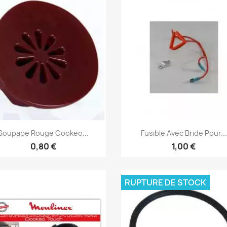
Aperçu rapide
Aperçu rapide


Soupape Rouge Cookeo...
Fusible Avec Bride Pour...
0,80 €
1,00 €
RUPTURE DE STOCK