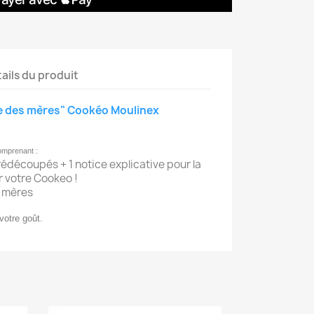
ails du produit
te des mères" Cookéo Moulinex
comprenant :
rédécoupés + 1 notice explicative pour la
r votre Cookeo !
s mères
votre goût.