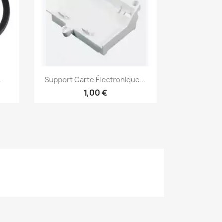
Aperçu rapide

.
Support Carte Électronique...
1,00 €