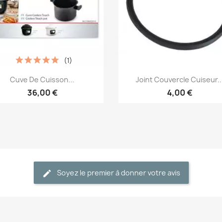
(1)
Aperçu rapide
Aperçu rapide


Cuve De Cuisson...
Joint Couvercle Cuiseur..
36,00 €
4,00 €
Soyez le premier à donner votre avis