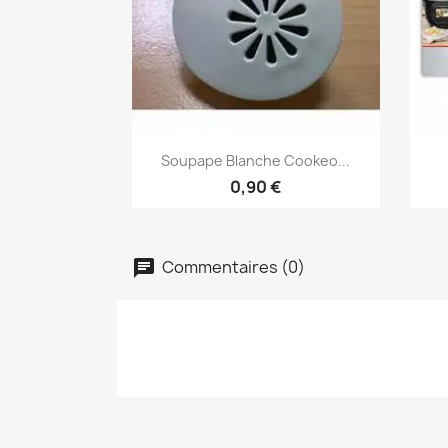
Aperçu rapide

Soupape Blanche Cookeo...
0,90 €
Commentaires (0)