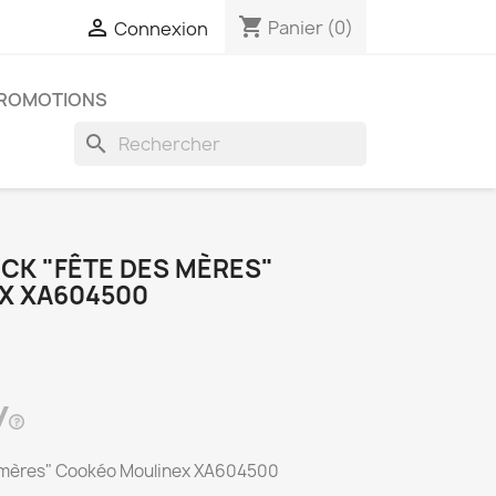
shopping_cart

Panier
(0)
Connexion
ROMOTIONS
search
CK "FÊTE DES MÈRES"
X XA604500
s mères" Cookéo Moulinex XA604500