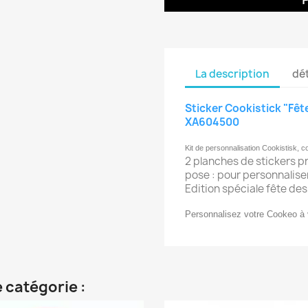
La description
dét
Sticker Cookistick "Fê
XA604500
Kit de personnalisation Cookistisk, 
2 planches de stickers p
pose : pour personnalise
Edition spéciale fête de
Personnalisez votre Cookeo à 
 catégorie :