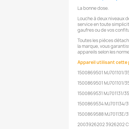
La bonne dose.
Louche à deux niveaux d
service en toute simplici
gaufres ou de vos confit
Toutes les pièces détach
la marque, vous garantissa
appareils selon les norme
Appareil utilisant cette 
1500869501 MJ701101/3
1500869501 MJ701101/3
1500869531 MJ701131/3
1500869534 MJ701134/3
1500869588 MJ70113E/3
2003926202 3926202 CR