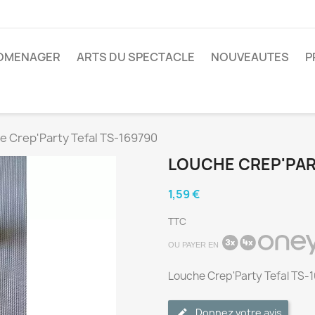
ROMENAGER
ARTS DU SPECTACLE
NOUVEAUTES
P
e Crep'Party Tefal TS-169790
LOUCHE CREP'PAR
1,59 €
TTC
OU PAYER EN
Louche Crep'Party Tefal TS-
Donnez votre avis