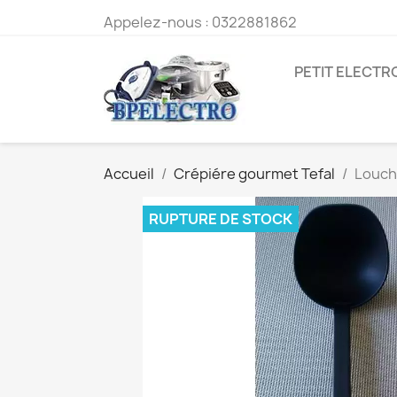
Appelez-nous :
0322881862
PETIT ELECT
Accueil
Crépiére gourmet Tefal
Louch
RUPTURE DE STOCK