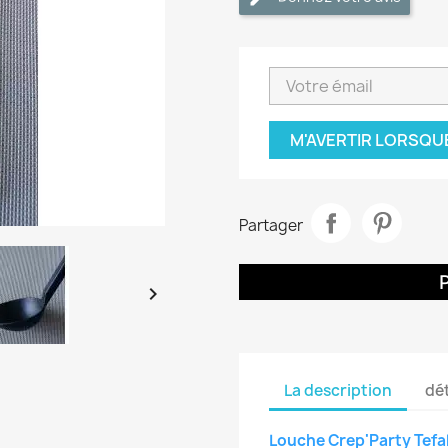
M'AVERTIR LORSQU
Partager

La description
dét
Louche Crep'Party Tefa