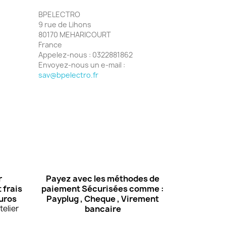
BPELECTRO
9 rue de Lihons
80170 MEHARICOURT
France
Appelez-nous :
0322881862
Envoyez-nous un e-mail :
sav@bpelectro.fr
r
Payez avec les méthodes de
 frais
paiement Sécurisées comme :
euros
Payplug , Cheque , Virement
elier
bancaire