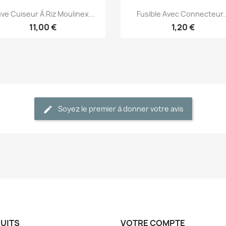
Aperçu rapide
Aperçu rapide


ve Cuiseur À Riz Moulinex...
Fusible Avec Connecteur..
11,00 €
1,20 €
Soyez le premier à donner votre avis
UITS
VOTRE COMPTE