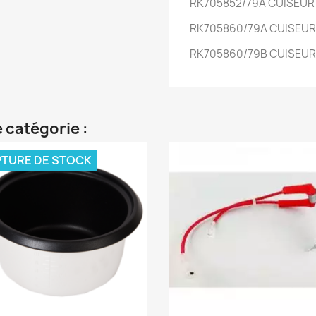
RK705852/79A
CUISEUR 
RK705860/79A
CUISEUR 
RK705860/79B
CUISEUR 
 catégorie :
TURE DE STOCK