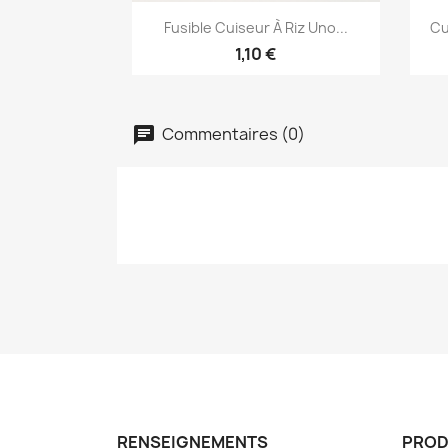
Aperçu rapide

Fusible Cuiseur À Riz Uno...
Cu
1,10 €
Commentaires (0)
RENSEIGNEMENTS
PROD