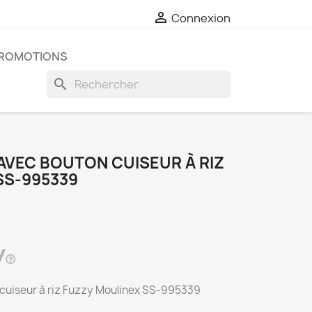

Connexion
ROMOTIONS
search
AVEC BOUTON CUISEUR À RIZ
SS-995339
 cuiseur à riz Fuzzy Moulinex SS-995339