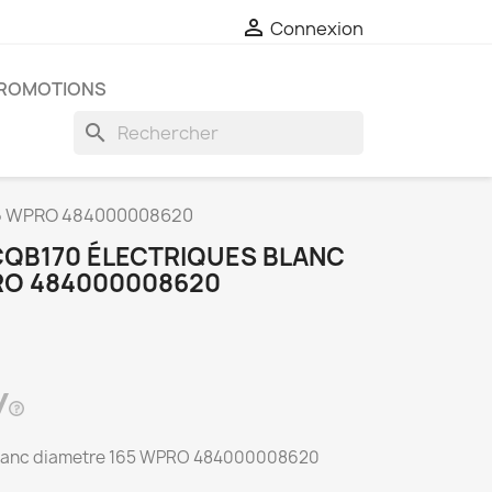

Connexion
ROMOTIONS
search
165 WPRO 484000008620
QB170 ÉLECTRIQUES BLANC
RO 484000008620
 blanc diametre 165 WPRO 484000008620