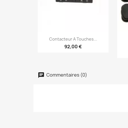
Aperçu rapide

Contacteur A Touches...
92,00 €
Commentaires (0)