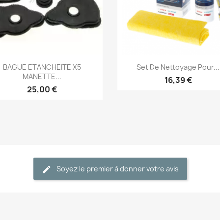
Aperçu rapide
Aperçu rapide


BAGUE ETANCHEITE X5
Set De Nettoyage Pour...
MANETTE...
16,39 €
25,00 €
Soyez le premier à donner votre avis