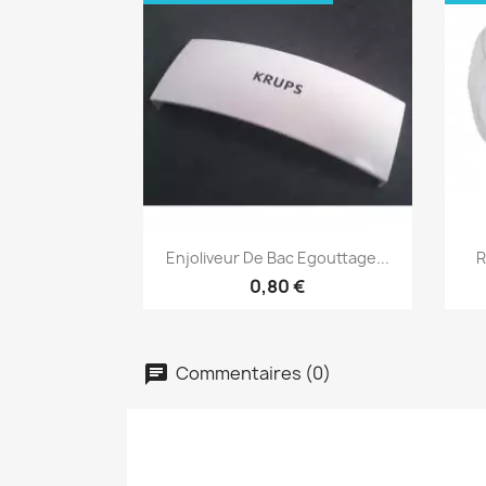
Aperçu rapide

Enjoliveur De Bac Egouttage...
R
0,80 €
Commentaires (0)