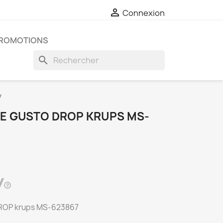

Connexion
ROMOTIONS
search
7
E GUSTO DROP KRUPS MS-
ROP krups MS-623867