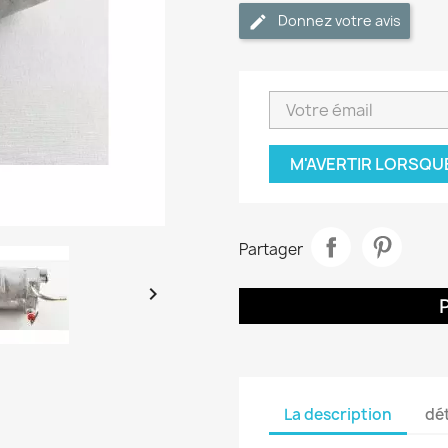
Donnez votre avis
M'AVERTIR LORSQU
Partager

La description
dét