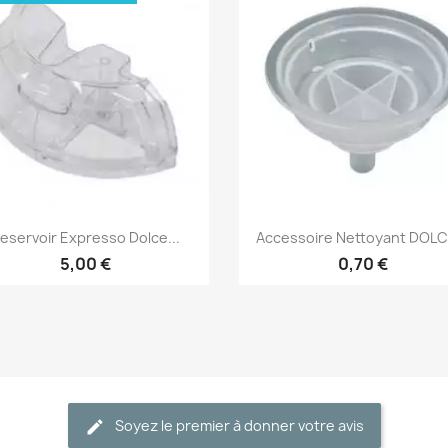
Aperçu rapide
Aperçu rapide


eservoir Expresso Dolce...
Accessoire Nettoyant DOLCE
5,00 €
0,70 €
Soyez le premier à donner votre avis