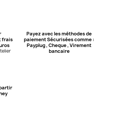
r
Payez avec les méthodes de
 frais
paiement Sécurisées comme :
euros
Payplug , Cheque , Virement
elier
bancaire
partir
Oney