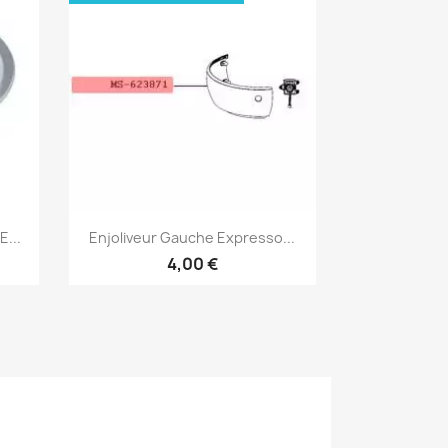
Aperçu rapide

...
Enjoliveur Gauche Expresso...
4,00 €