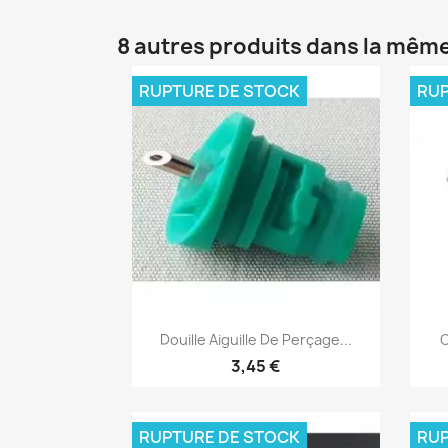
8 autres produits dans la même
RUPTURE DE STOCK
RUP
Aperçu rapide

Douille Aiguille De Perçage...
O
3,45 €
RUPTURE DE STOCK
RUP