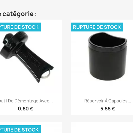
 catégorie :
TURE DE STOCK
RUPTURE DE STOCK
Aperçu rapide
Aperçu rapide


util De Démontage Avec...
Réservoir À Capsules...
0,60 €
5,55 €
TURE DE STOCK