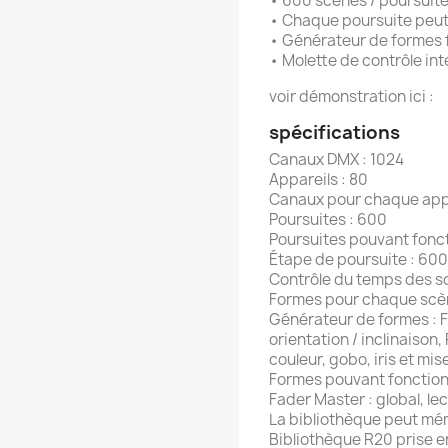
• 600 scènes / poursuit
• Chaque poursuite peut
• Générateur de formes fa
• Molette de contrôle int
voir démonstration ici :
spécifications
Canaux DMX : 1024
Appareils : 80
Canaux pour chaque appa
Poursuites : 600
Poursuites pouvant fonc
Étape de poursuite : 600
Contrôle du temps des sc
Formes pour chaque scèn
Générateur de formes : F
orientation / inclinaison
couleur, gobo, iris et mis
Formes pouvant fonction
Fader Master : global, le
La bibliothèque peut mém
Bibliothèque R20 prise 