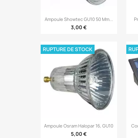
Aperçu rapide

Ampoule Showtec GU10 50 Mm...
P
3,00 €
RUPTURE DE STOCK
RUP
Aperçu rapide

Ampoule Osram Halopar 16, GU10
Con
5,00 €