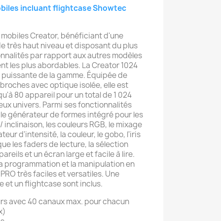
biles incluant flightcase Showtec
 mobiles Creator, bénéficiant d'une
e très haut niveau et disposant du plus
nnalités par rapport aux autres modèles
t les plus abordables. La Creator 1024
t puissante de la gamme. Équipée de
broches avec optique isolée, elle est
u'à 80 appareil pour un total de 1 024
ux univers. Parmi ses fonctionnalités
 le générateur de formes intégré pour les
 inclinaison, les couleurs RGB, le mixage
eur d'intensité, la couleur, le gobo, l'iris
 que les faders de lecture, la sélection
eils et un écran large et facile à lire.
d la programmation et la manipulation en
 PRO très faciles et versatiles. Une
 et un flightcase sont inclus.
urs avec 40 canaux max. pour chacun
x)