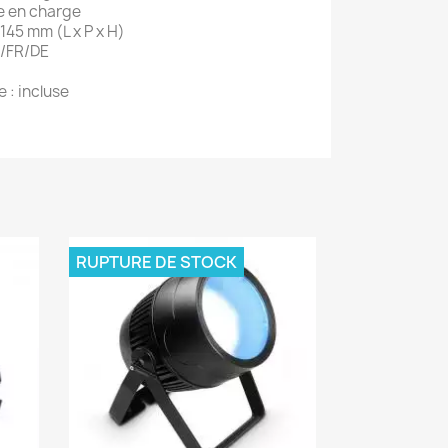
e en charge
145 mm (L x P x H)
N/FR/DE
 : incluse
RUPTURE DE STOCK