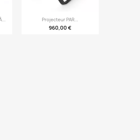
Aperçu rapide

...
Projecteur PAR...
960,00 €