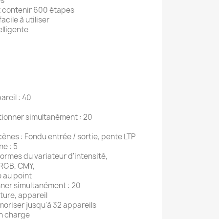
es
 contenir 600 étapes
cile à utiliser
elligente
reil : 40
tionner simultanément : 20
ènes : Fondu entrée / sortie, pente LTP
e : 5
ormes du variateur d'intensité,
, RGB, CMY,
e au point
ner simultanément : 20
cture, appareil
oriser jusqu'à 32 appareils
en charge