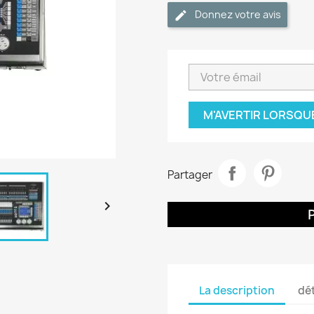
Donnez votre avis
M'AVERTIR LORSQU
Partager

La description
dét