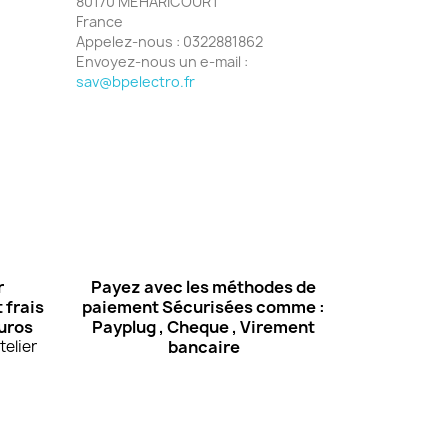
80170 MEHARICOURT
France
Appelez-nous :
0322881862
Envoyez-nous un e-mail :
sav@bpelectro.fr
r
Payez avec les méthodes de
 frais
paiement Sécurisées comme :
euros
Payplug , Cheque , Virement
elier
bancaire