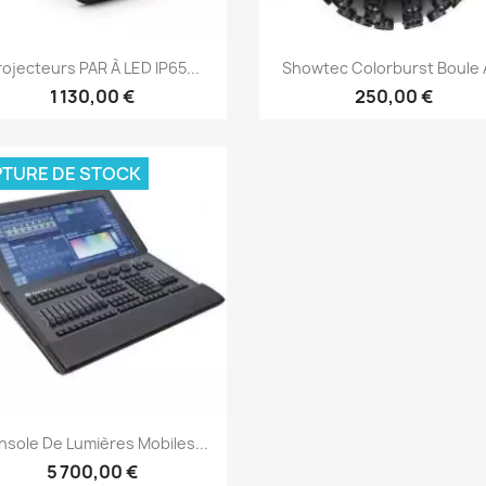
Aperçu rapide
Aperçu rapide


rojecteurs PAR À LED IP65...
Showtec Colorburst Boule À
1 130,00 €
250,00 €
TURE DE STOCK
Aperçu rapide

sole De Lumières Mobiles...
5 700,00 €