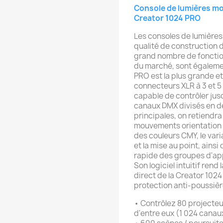
Console de lumières mo
Creator 1024 PRO
Les consoles de lumières
qualité de construction d
grand nombre de fonctio
du marché, sont égalemen
PRO est la plus grande e
connecteurs XLR à 3 et 5 
capable de contrôler jusq
canaux DMX divisés en de
principales, on retiendra
mouvements orientation /
des couleurs CMY, le variat
et la mise au point, ainsi
rapide des groupes d'appar
Son logiciel intuitif ren
direct de la Creator 1024
protection anti-poussière
• Contrôlez 80 projecte
d'entre eux (1 024 canau