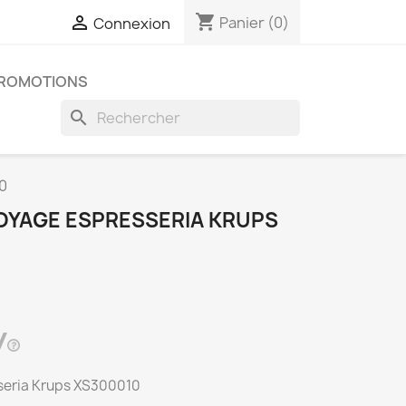
shopping_cart

Panier
(0)
Connexion
ROMOTIONS
search
0
TOYAGE ESPRESSERIA KRUPS
sseria Krups XS300010