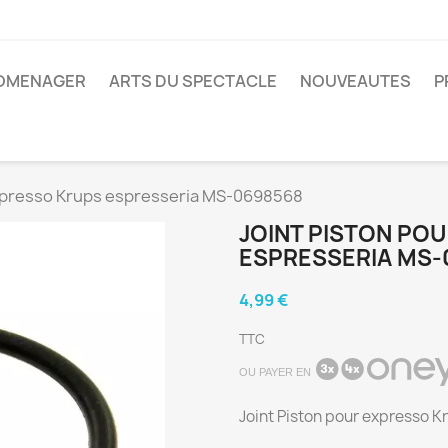
ROMENAGER
ARTS DU SPECTACLE
NOUVEAUTES
P
expresso Krups espresseria MS-0698568
JOINT PISTON PO
ESPRESSERIA MS-
4,99 €
TTC
OU PAYER EN
Joint Piston pour expresso 