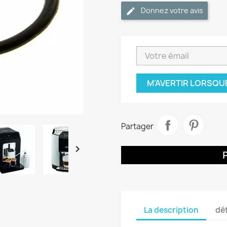
Donnez votre avis
M'AVERTIR LORSQU
Partager

La description
dét