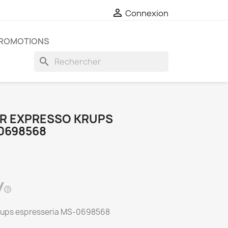

Connexion
ROMOTIONS
search
UR EXPRESSO KRUPS
0698568
Krups espresseria MS-0698568