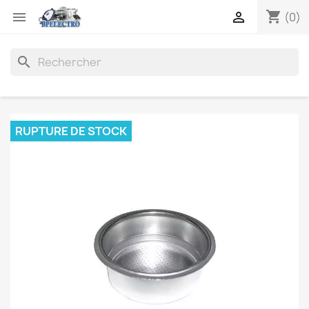
shopping_cart


(0)
search
RUPTURE DE STOCK