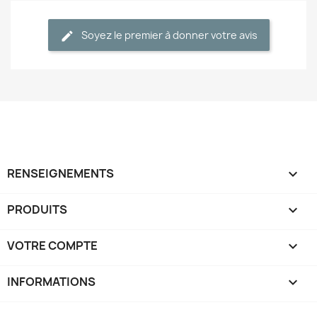
Soyez le premier à donner votre avis
RENSEIGNEMENTS

PRODUITS

VOTRE COMPTE

INFORMATIONS
keyboard_arrow_down