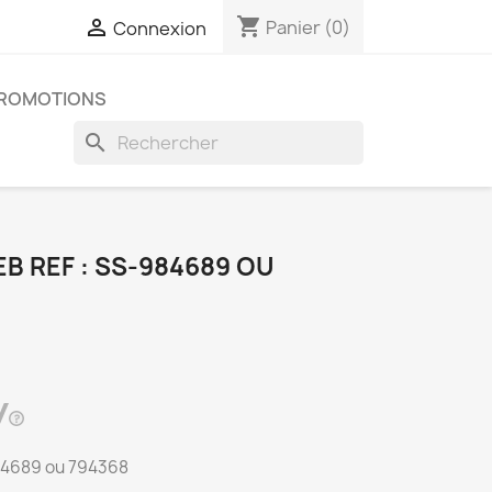
shopping_cart

Panier
(0)
Connexion
ROMOTIONS
search
EB REF : SS-984689 OU
-984689 ou 794368