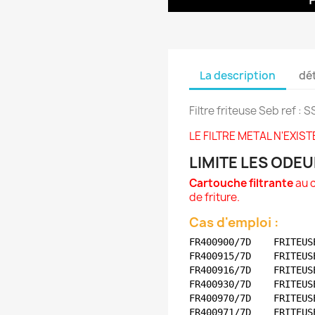
La description
dét
Filtre friteuse Seb ref 
LE FILTRE METAL N'EXIS
LIMITE LES ODEU
Cartouche filtrante
au c
de friture.
Cas d'emploi :
FR400900/7D    FRITEUS
FR400915/7D    FRITEUS
FR400916/7D    FRITEUS
FR400930/7D    FRITEUS
FR400970/7D    FRITEUS
FR400971/7D    FRITEUS