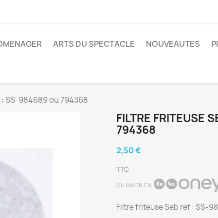
ROMENAGER
ARTS DU SPECTACLE
NOUVEAUTES
P
ef : SS-984689 ou 794368
FILTRE FRITEUSE S
794368
2,50 €
TTC
OU PAYER EN
Filtre friteuse Seb ref : SS