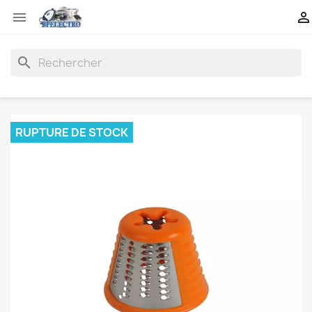


search
RUPTURE DE STOCK