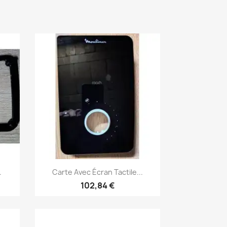
Aperçu rapide

.
Carte Avec Écran Tactile...
102,84 €