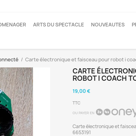
ROMENAGER
ARTS DU SPECTACLE
NOUVEAUTES
P
connecté
Carte électronique et faisceau pour robot i c
CARTE ÉLECTRONI
ROBOT I COACH T
19,00 €
TTC
OU PAYER EN
Carte électronique et faisce
6653191