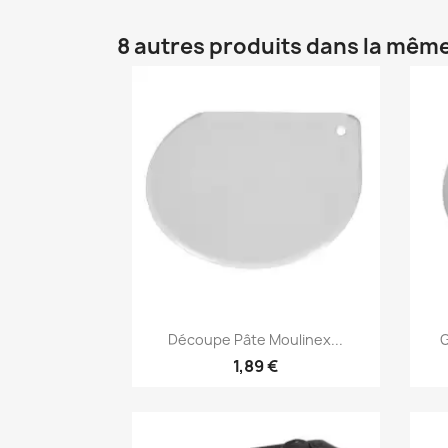
8 autres produits dans la même
Aperçu rapide

Découpe Pâte Moulinex...
G
1,89 €