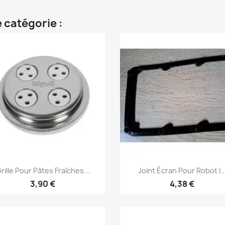
 catégorie :
Aperçu rapide
Aperçu rapide


rille Pour Pâtes Fraîches...
Joint Écran Pour Robot I..
3,90 €
4,38 €