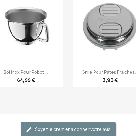
Aperçu rapide
Aperçu rapide


Bol Inox Pour Robot...
Grille Pour Pâtes Fraîches.
64,99 €
3,90 €
Soyez le premier à donner votre avis