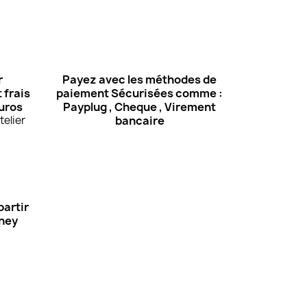
r
Payez avec les méthodes de
 frais
paiement Sécurisées comme :
euros
Payplug , Cheque , Virement
elier
bancaire
partir
Oney