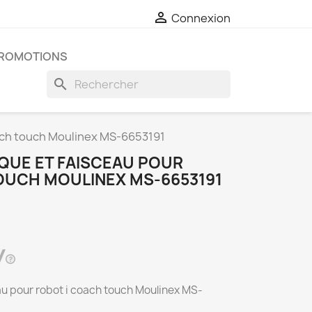

Connexion
ROMOTIONS
search
oach touch Moulinex MS-6653191
QUE ET FAISCEAU POUR
OUCH MOULINEX MS-6653191
au pour robot i coach touch Moulinex MS-