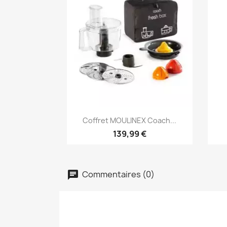
Aperçu rapide

Coffret MOULINEX Coach...
139,99 €
Commentaires (0)