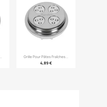
Aperçu rapide

..
Grille Pour Pâtes Fraîches...
4,89 €