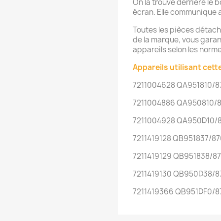
On la trouve derrière le b
écran. Elle communique a
Toutes les pièces détach
de la marque, vous garanti
appareils selon les norm
Appareils utilisant cette
7211004628 QA951810/8
7211004886 QA950810/8
7211004928 QA950D10/8
7211419128 QB951837/87
7211419129 QB951838/8
7211419130 QB950D38/8
7211419366 QB951DF0/8