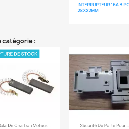
INTERRUPTEUR 16A BIP
28X22MM
 catégorie :
TURE DE STOCK
Aperçu rapide
Aperçu rapide


Balai De Charbon Moteur...
Sécurité De Porte Pour...