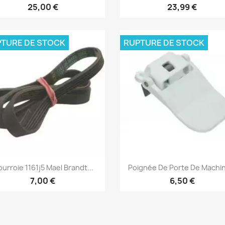
25,00 €
23,99 €
TURE DE STOCK
RUPTURE DE STOCK
Aperçu rapide
Aperçu rapide


urroie 1161j5 Mael Brandt...
Poignée De Porte De Machin
7,00 €
6,50 €