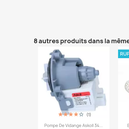
8 autres produits dans la même
RUP
(1)
Aperçu rapide

Pompe De Vidange Askoll 34...