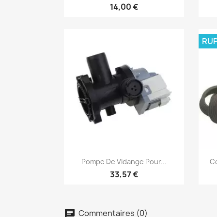
14,00 €
RUP
Aperçu rapide

Pompe De Vidange Pour...
Co
33,57 €
Commentaires (0)