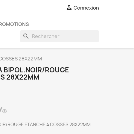

Connexion
ROMOTIONS
search
4 COSSES 28X22MM
A BIPOL.NOIR/ROUGE
ES 28X22MM
NOIR/ROUGE ETANCHE 4 COSSES 28X22MM