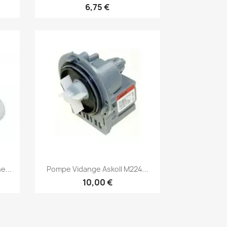
6,75 €
Aperçu rapide

e...
Pompe Vidange Askoll M224...
10,00 €