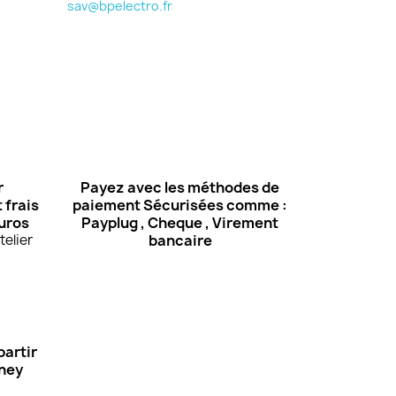
sav@bpelectro.fr
r
Payez avec les méthodes de
 frais
paiement Sécurisées comme :
euros
Payplug , Cheque , Virement
elier
bancaire
partir
Oney