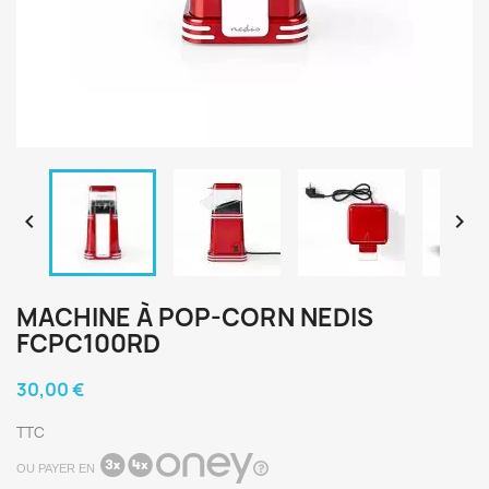


MACHINE À POP-CORN NEDIS
FCPC100RD
30,00 €
TTC
OU PAYER EN