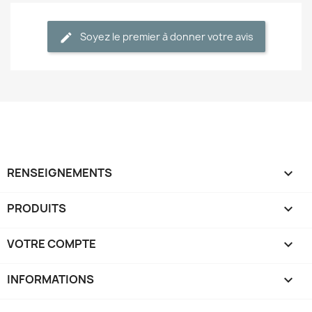
Soyez le premier à donner votre avis
RENSEIGNEMENTS

PRODUITS

VOTRE COMPTE

INFORMATIONS
keyboard_arrow_down