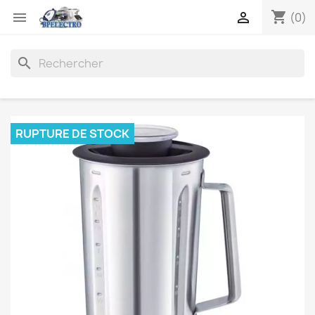
shopping_cart


(0)
search
RUPTURE DE STOCK