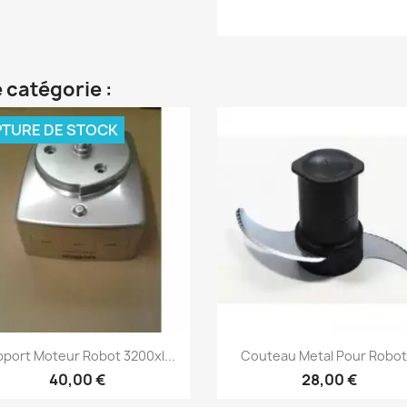
 catégorie :
TURE DE STOCK
Aperçu rapide
Aperçu rapide


port Moteur Robot 3200xl...
Couteau Metal Pour Robot.
40,00 €
28,00 €