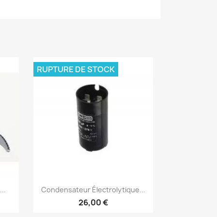
RUPTURE DE STOCK
Aperçu rapide

..
Condensateur Électrolytique...
26,00 €