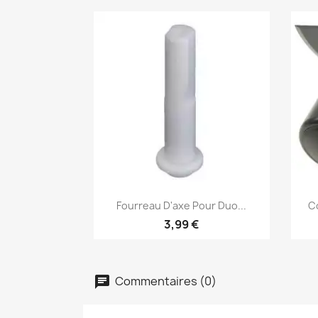
Aperçu rapide

Fourreau D'axe Pour Duo...
Co
3,99 €
Commentaires (0)