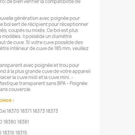
 de bien verifier la compatibilité de
ouvelle génération avec poignée pour
e bol sert de récipient pour réceptionner
hés, coupés ou mixés. Ce bol est plus
s modèles. Il possède un diamètre
aut de cuve. Si votre cuve possède des
ètre intérieur de cuve de 185 mm, veuillez
ransparent avec poignée et trou pour
nd à la plus grande cuve de votre appareil
acer la cuve midi et la cuve mini. -
 Plastique transparent sans BPA - Poignée
sans couvercle.
piece :
 18370 18371 18373 18373
 18380 18381
18316 18315