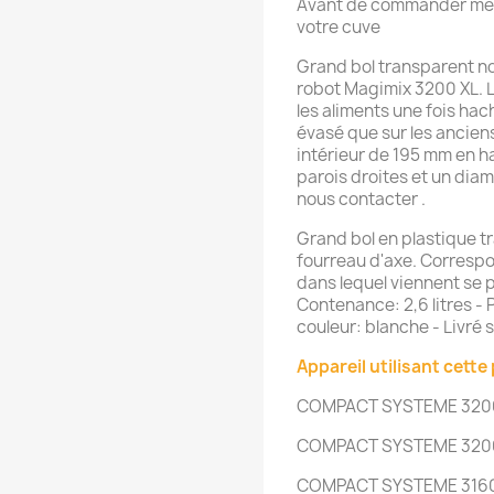
Avant de commander merci
votre cuve
Grand bol transparent n
robot Magimix 3200 XL. L
les aliments une fois hac
évasé que sur les ancien
intérieur de 195 mm en h
parois droites et un diam
nous contacter .
Grand bol en plastique t
fourreau d'axe. Correspo
dans lequel viennent se pl
Contenance: 2,6 litres -
couleur: blanche - Livré 
Appareil utilisant cette 
COMPACT SYSTEME 3200xl
COMPACT SYSTEME 3200
COMPACT SYSTEME 3160 