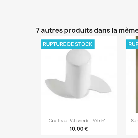
7 autres produits dans la même
RUPTURE DE STOCK
RUP
Aperçu rapide

Couteau Pâtisserie 'pétrin'...
Sup
10,00 €