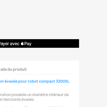
ails du produit
ion évasée pour robot compact 3200XL
ration possède un diamètre intérieur de
et des bords évasés.