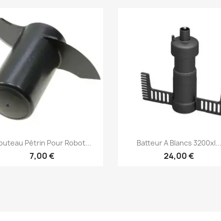
Aperçu rapide
Aperçu rapide


uteau Pétrin Pour Robot...
Batteur A Blancs 3200xl..
7,00 €
24,00 €