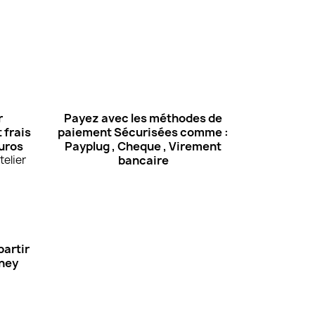
r
Payez avec les méthodes de
 frais
paiement Sécurisées comme :
euros
Payplug , Cheque , Virement
elier
bancaire
partir
Oney