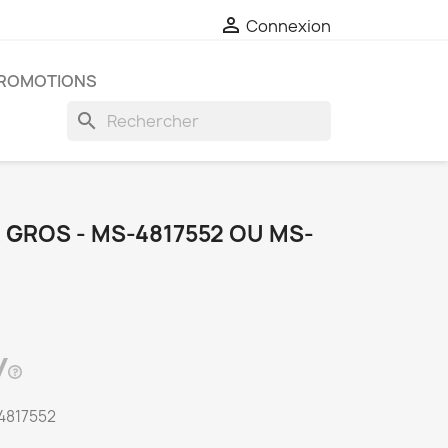

Connexion
ROMOTIONS
search
 GROS - MS-4817552 OU MS-
-4817552