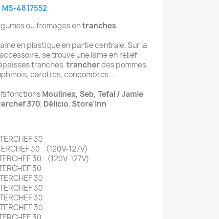
- MS-4817552
légumes ou fromages en
tranches
lame en plastique en partie centrale. Sur la
accessoire, se trouve une lame en relief
épaisses tranches,
trancher
des pommes
uphinois, carottes, concombres ...
tifonctions
Moulinex, Seb, Tefal / Jamie
erchef 370
,
Délicio
,
Store'Inn
STERCHEF 30
ERCHEF 30 (120V-127V)
ERCHEF 30 (120V-127V)
STERCHEF 30
STERCHEF 30
STERCHEF 30
STERCHEF 30
STERCHEF 30
STERCHEF 30