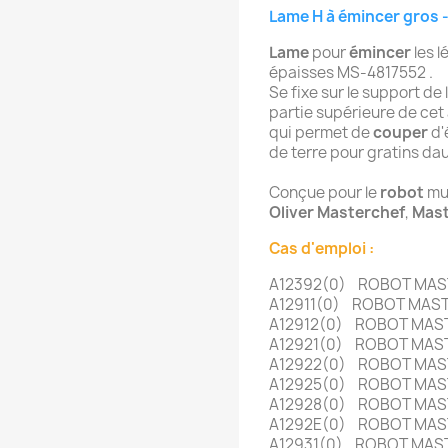
Lame H à émincer gros 
Lame
pour
émincer
les 
épaisses MS-4817552 .
Se fixe sur le support de 
partie supérieure de cet 
qui permet de
couper
d'
de terre pour gratins da
Conçue pour le
robot
mul
Oliver
Masterchef
,
Mast
Cas d'emploi :
A12392(0) ROBOT MA
A12911(0) ROBOT MAST
A12912(0) ROBOT MAST
A12921(0) ROBOT MA
A12922(0) ROBOT MA
A12925(0) ROBOT MA
A12928(0) ROBOT MA
A1292E(0) ROBOT MA
A12931(0) ROBOT MA