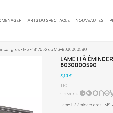
ROMENAGER
ARTS DU SPECTACLE
NOUVEAUTES
P
incer gros - MS-4817552 ou MS-8030000590
LAME H À ÉMINCER
8030000590
3,10 €
TTC
OU PAYER EN
Lame H à émincer gros - MS