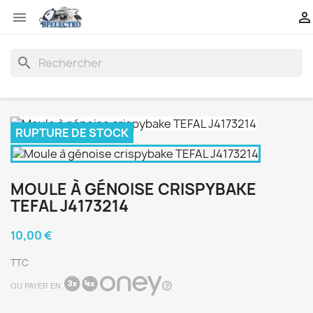


search
RUPTURE DE STOCK
MOULE À GÉNOISE CRISPYBAKE
TEFAL J4173214
10,00 €
TTC
OU PAYER EN