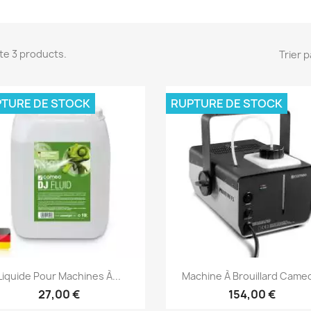
ste 3 products.
Trier p
TURE DE STOCK
RUPTURE DE STOCK
Aperçu rapide
Aperçu rapide


Liquide Pour Machines À...
Machine À Brouillard Cameo
27,00 €
154,00 €