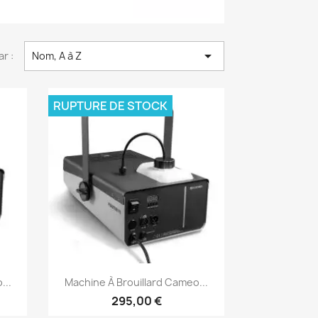

ar :
Nom, A à Z
RUPTURE DE STOCK
Aperçu rapide

...
Machine À Brouillard Cameo...
295,00 €