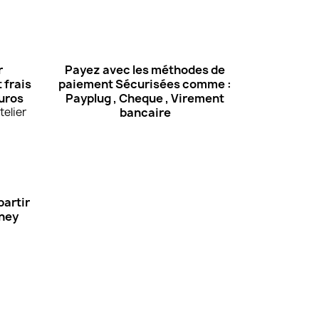
r
Payez avec les méthodes de
 frais
paiement Sécurisées comme :
euros
Payplug , Cheque , Virement
elier
bancaire
partir
Oney