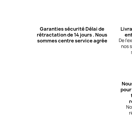
Garanties sécurité Délai de
Livra
rétractation de 14 jours . Nous
ent
sommes centre service agrée
De l'
nos s
Nous
pour
r
No
r