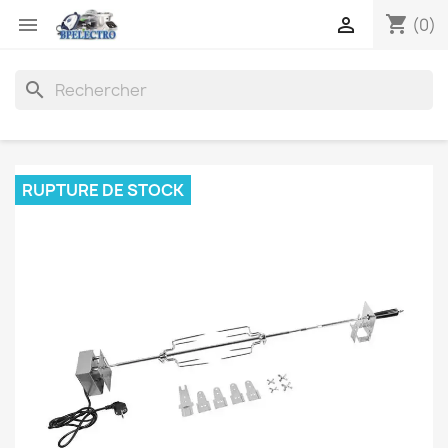
shopping_cart


(0)
search
RUPTURE DE STOCK