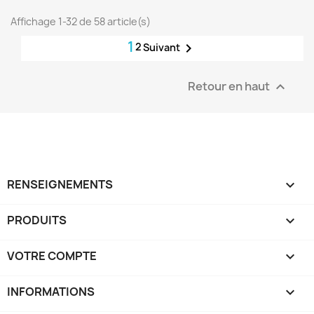
Affichage 1-32 de 58 article(s)
1
2

Suivant
Retour en haut

RENSEIGNEMENTS

PRODUITS

VOTRE COMPTE

INFORMATIONS
keyboard_arrow_down