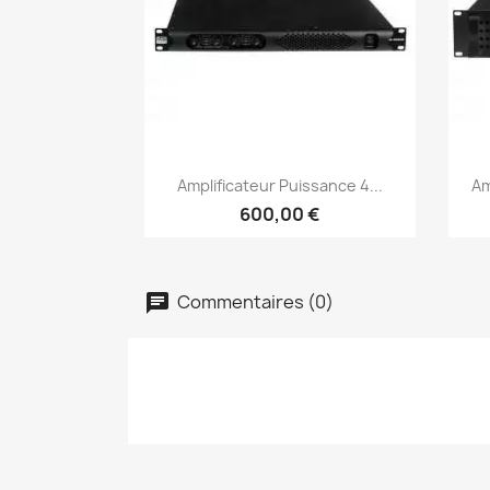
Aperçu rapide

Amplificateur Puissance 4...
Am
600,00 €
Commentaires (0)