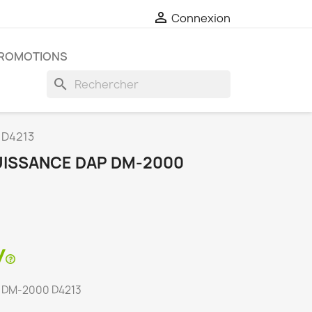

Connexion
ROMOTIONS
search
 D4213
UISSANCE DAP DM-2000
P DM-2000 D4213