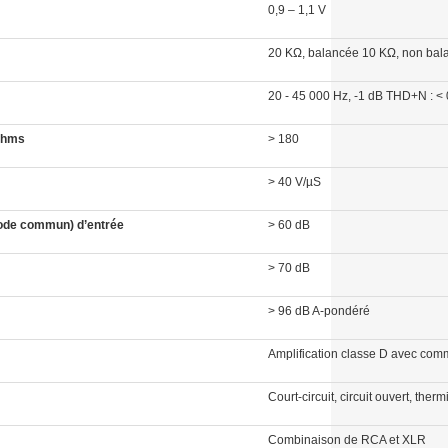
0,9 – 1,1 V
20 KΩ, balancée 10 KΩ, non bal
20 - 45 000 Hz, -1 dB THD+N : <
 ohms
> 180
> 40 V/µS
mode commun) d’entrée
> 60 dB
> 70 dB
> 96 dB A-pondéré
Amplification classe D avec com
Court-circuit, circuit ouvert, ther
Combinaison de RCA et XLR