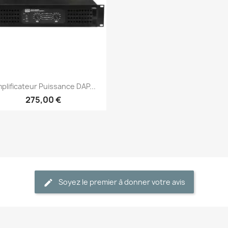
Aperçu rapide

plificateur Puissance DAP...
275,00 €
Soyez le premier à donner votre avis