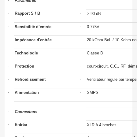
·
Paramètres
·
Rapport S / B
·
> 90 dB
·
Sensibilité d’entrée
·
0 775V
·
Impédance d'entrée
·
20 kOhm Bal. / 10 Kohm no
·
Technologie
·
Classe D
·
Protection
·
court-circuit, C.C., RF, dém
·
Refroidissement
·
Ventilateur régulé par tempé
·
Alimentation
·
SMPS
·
Connexions
·
Entrée
·
XLR à 4 broches