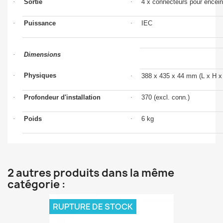
·
Sortie
·
4 x connecteurs pour encein
·
Puissance
·
IEC
·
Dimensions
·
Physiques
·
388 x 435 x 44 mm (L x H x
·
Profondeur d'installation
·
370 (excl. conn.)
·
Poids
·
6 kg
2 autres produits dans la même
catégorie :
RUPTURE DE STOCK