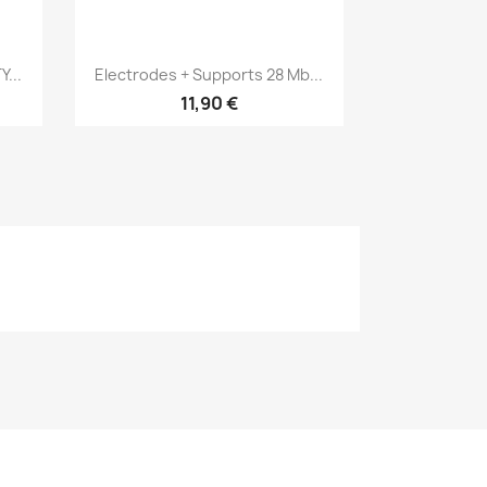
Aperçu rapide

...
Electrodes + Supports 28 Mb...
11,90 €