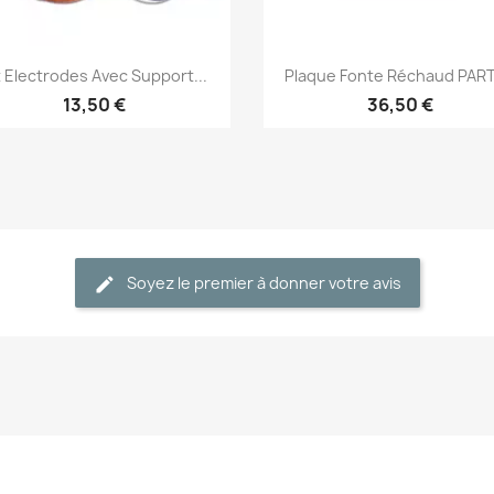
Aperçu rapide
Aperçu rapide


t Electrodes Avec Support...
Plaque Fonte Réchaud PARTY
13,50 €
36,50 €
Soyez le premier à donner votre avis