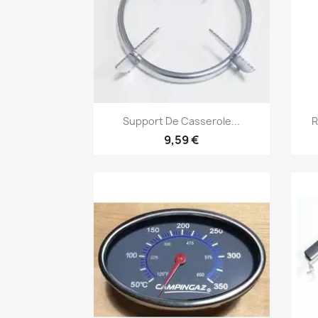
Aperçu rapide

Support De Casserole...
R
9,59 €