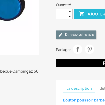
Quantité

AJOUTER
Donnez votre avis
Partager
La description
dét
Bouton poussoir barb