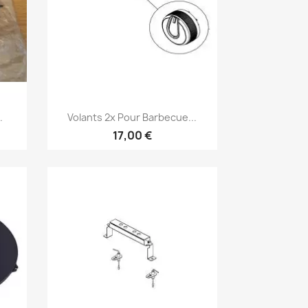
Aperçu rapide

.
Volants 2x Pour Barbecue...
17,00 €