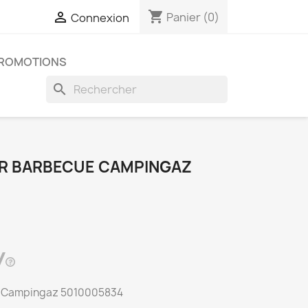
shopping_cart

Panier
(0)
Connexion
ROMOTIONS
search
R BARBECUE CAMPINGAZ
e Campingaz 5010005834