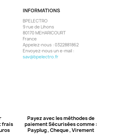
INFORMATIONS
BPELECTRO
9 rue de Lihons
80170 MEHARICOURT
France
Appelez-nous :
0322881862
Envoyez-nous un e-mail :
sav@bpelectro.fr
r
Payez avec les méthodes de
 frais
paiement Sécurisées comme :
euros
Payplug , Cheque , Virement