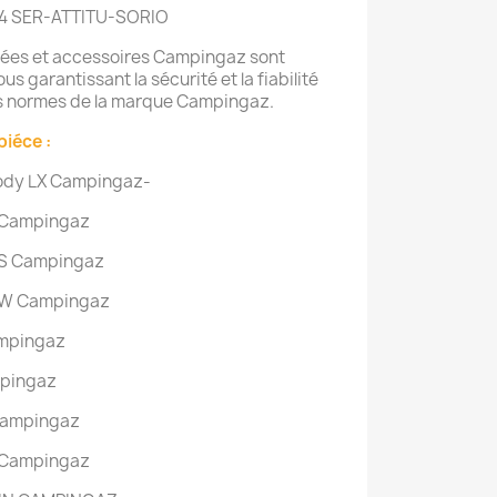
4 SER-ATTITU-SORIO
hées et accessoires Campingaz sont
us garantissant la sécurité et la fiabilité
les normes de la marque Campingaz.
piéce :
ody LX Campingaz-
t Campingaz
t S Campingaz
t W Campingaz
ampingaz
mpingaz
Campingaz
 Campingaz