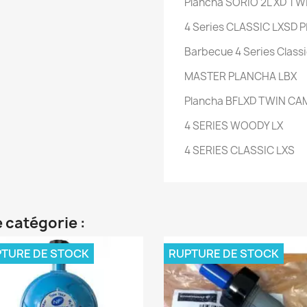
Plancha SORIO 2L XD T
4 Series CLASSIC LXSD
Barbecue 4 Series Clas
MASTER PLANCHA LBX
Plancha BFLXD TWIN C
4 SERIES WOODY LX
4 SERIES CLASSIC LXS
 catégorie :
TURE DE STOCK
RUPTURE DE STOCK