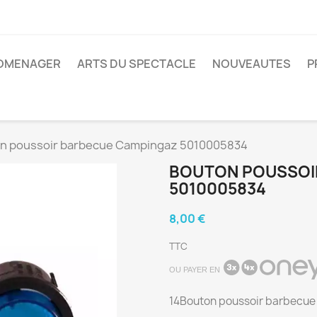
ROMENAGER
ARTS DU SPECTACLE
NOUVEAUTES
P
n poussoir barbecue Campingaz 5010005834
BOUTON POUSSOI
5010005834
8,00 €
TTC
OU PAYER EN
14Bouton poussoir barbecu