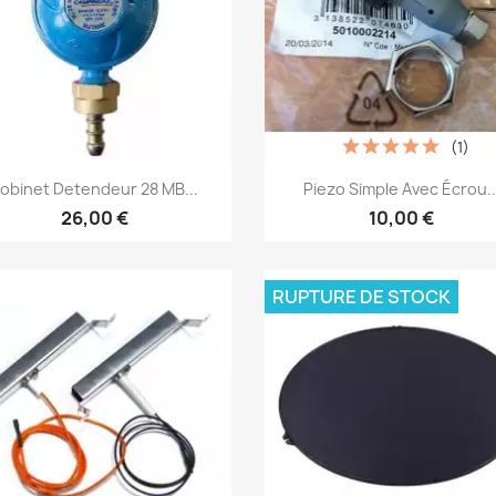
(1)
Aperçu rapide
Aperçu rapide


obinet Detendeur 28 MB...
Piezo Simple Avec Écrou..
26,00 €
10,00 €
RUPTURE DE STOCK