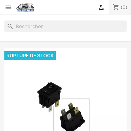
shopping_cart


(0)
search
RUPTURE DE STOCK