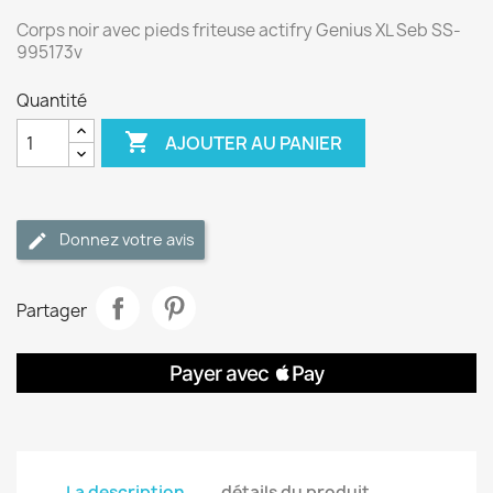
Corps noir avec pieds friteuse actifry Genius XL Seb SS-
995173v
Quantité

AJOUTER AU PANIER
Donnez votre avis
Partager
La description
détails du produit