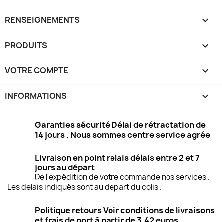
RENSEIGNEMENTS

PRODUITS

VOTRE COMPTE

INFORMATIONS
keyboard_arrow_down
Garanties sécurité Délai de rétractation de
14 jours . Nous sommes centre service agrée
Livraison en point relais délais entre 2 et 7
jours au départ
De l'expédition de votre commande nos services .
Les delais indiqués sont au depart du colis .
Politique retours Voir conditions de livraisons
et frais de port à partir de 3.42 euros