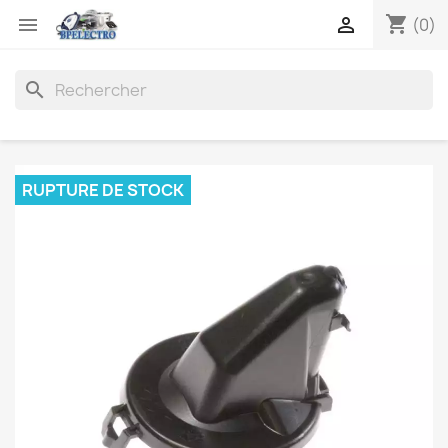
shopping_cart


(0)
search
RUPTURE DE STOCK