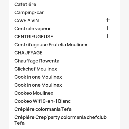
Cafetiére
Camping-car

CAVE A VIN

Centrale vapeur

CENTRIFUGEUSE
Centrifugeuse Frutelia Moulinex
CHAUFFAGE
Chauffage Rowenta
Clickchef Moulinex
Cook in one Moulinex
Cook in one Moulinex
Cookeo Moulinex
Cookeo Wifi 9-en-1 Blanc
Crépiére colormania Tefal
Crépiére Crep'party colormania chefclub
Tefal