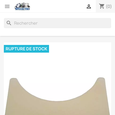
shopping_cart


(0)
search
RUPTURE DE STOCK