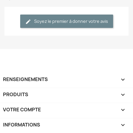
Soyez le premier à donner votre avis
RENSEIGNEMENTS

PRODUITS

VOTRE COMPTE

INFORMATIONS
keyboard_arrow_down