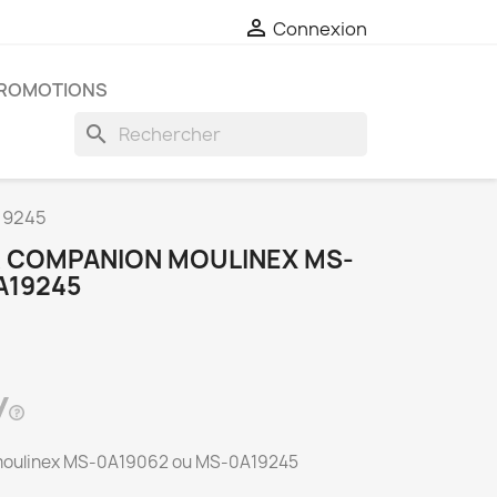

Connexion
ROMOTIONS
search
19245
 COMPANION MOULINEX MS-
A19245
 moulinex MS-0A19062 ou MS-0A19245