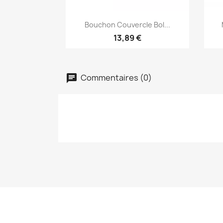
Aperçu rapide

Bouchon Couvercle Bol...
13,89 €
Commentaires (0)