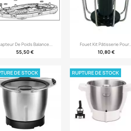
Aperçu rapide
Aperçu rapide


apteur De Poids Balance...
Fouet Kit Pâtisserie Pour..
55,50 €
10,80 €
TURE DE STOCK
RUPTURE DE STOCK