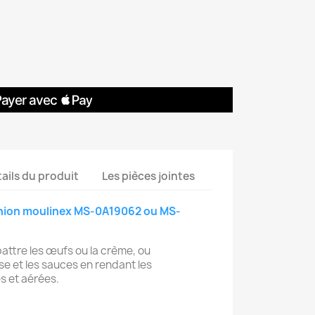
ails du produit
Les pièces jointes
nion moulinex MS-0A19062 ou MS-
attre les œufs ou la crème, ou
e et les sauces en rendant les
 et aérées.