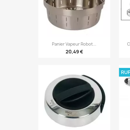
Aperçu rapide

Panier Vapeur Robot...
C
20,49 €
RUP