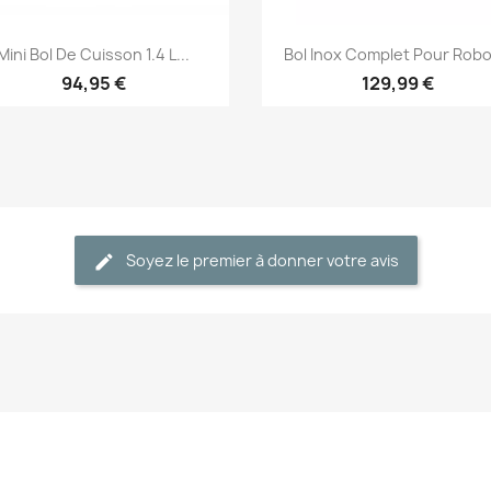
Aperçu rapide
Aperçu rapide


Mini Bol De Cuisson 1.4 L...
Bol Inox Complet Pour Robot
94,95 €
129,99 €
Soyez le premier à donner votre avis