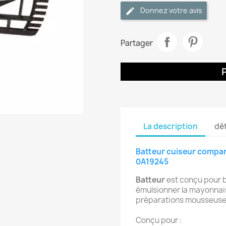
Donnez votre avis
Partager
La description
dét
Batteur cuiseur compa
0A19245
Batteur
est conçu pour b
émulsionner la mayonnais
préparations mousseuses
Conçu pour :