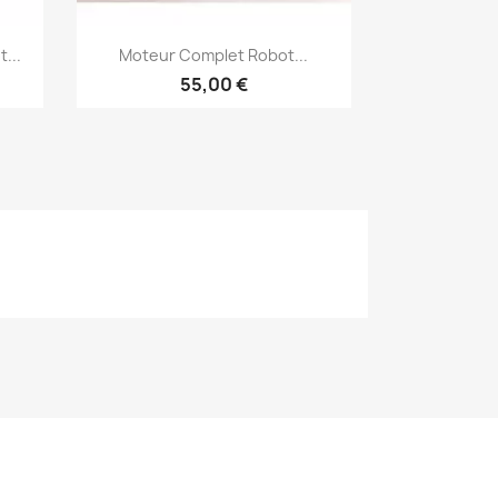
Aperçu rapide

...
Moteur Complet Robot...
55,00 €