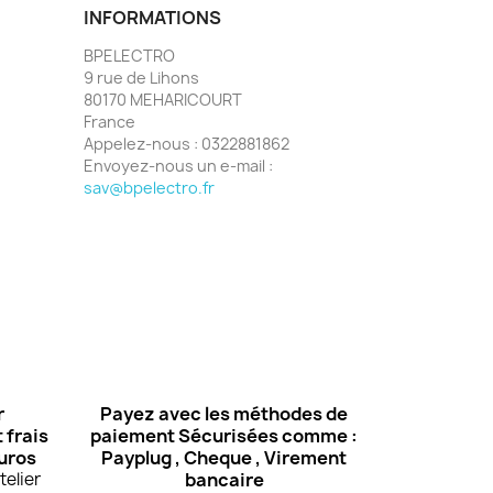
INFORMATIONS
BPELECTRO
9 rue de Lihons
80170 MEHARICOURT
France
Appelez-nous :
0322881862
Envoyez-nous un e-mail :
sav@bpelectro.fr
r
Payez avec les méthodes de
 frais
paiement Sécurisées comme :
euros
Payplug , Cheque , Virement
elier
bancaire