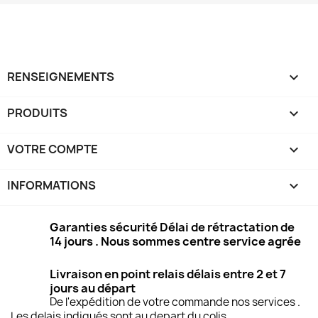
RENSEIGNEMENTS

PRODUITS

VOTRE COMPTE

INFORMATIONS
keyboard_arrow_down
Garanties sécurité Délai de rétractation de
14 jours . Nous sommes centre service agrée
Livraison en point relais délais entre 2 et 7
jours au départ
De l'expédition de votre commande nos services .
Les delais indiqués sont au depart du colis .