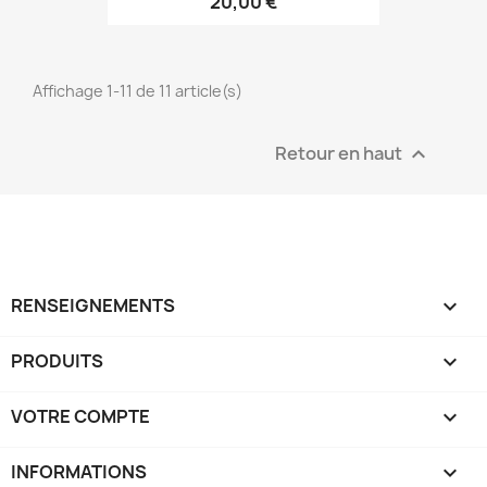
20,00 €
Affichage 1-11 de 11 article(s)
Retour en haut

RENSEIGNEMENTS

PRODUITS

VOTRE COMPTE

INFORMATIONS
keyboard_arrow_down