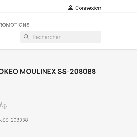

Connexion
ROMOTIONS
search
OKEO MOULINEX SS-208088
ex SS-208088