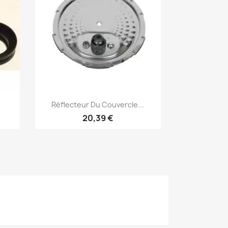
Aperçu rapide

.
Réflecteur Du Couvercle...
20,39 €