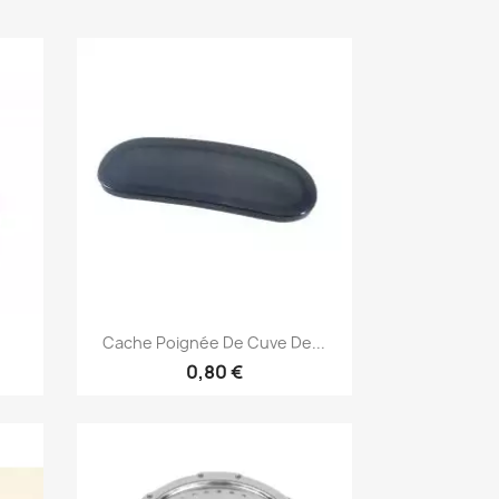
Aperçu rapide

Cache Poignée De Cuve De...
0,80 €