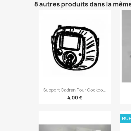
8 autres produits dans la même
Aperçu rapide

Support Cadran Pour Cookeo...
4,00 €
RUP