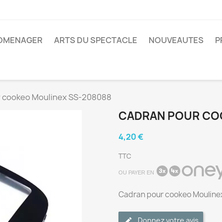
ROMENAGER
ARTS DU SPECTACLE
NOUVEAUTES
P
 cookeo Moulinex SS-208088
CADRAN POUR CO
4,20 €
TTC
OU PAYER EN
Cadran pour cookeo Moulin
Donnez votre avis