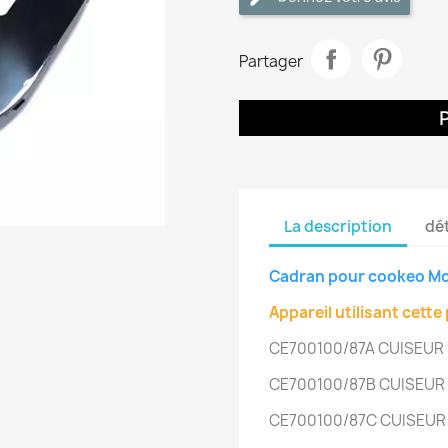
Partager
La description
dét
Cadran pour cookeo M
Appareil utilisant cette 
CE700100/87A
CUISEUR
CE700100/87B
CUISEUR
CE700100/87C
CUISEUR