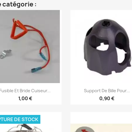
 catégorie :
Aperçu rapide
Aperçu rapide


Fusible Et Bride Cuiseur...
Support De Bille Pour...
1,00 €
0,90 €
TURE DE STOCK