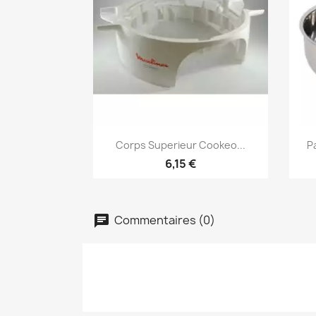
Aperçu rapide

Corps Superieur Cookeo...
P
6,15 €
Commentaires (0)