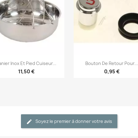
Aperçu rapide
Aperçu rapide


anier Inox Et Pied Cuiseur...
Bouton De Retour Pour..
11,50 €
0,95 €
Soyez le premier à donner votre avis