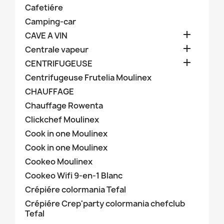
Cafetiére
Camping-car

CAVE A VIN

Centrale vapeur

CENTRIFUGEUSE
Centrifugeuse Frutelia Moulinex
CHAUFFAGE
Chauffage Rowenta
Clickchef Moulinex
Cook in one Moulinex
Cook in one Moulinex
Cookeo Moulinex
Cookeo Wifi 9-en-1 Blanc
Crépiére colormania Tefal
Crépiére Crep'party colormania chefclub
Tefal